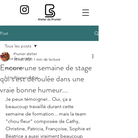
Post
Tous les posts
Prunier atelier
Tous les posts
10 oct. 2021
1 min de lecture
Encore une semaine de stage
restaurant
qui s'est déroulée dans une
formation poterie
vraie bonne humeur...
Je peux témoigner... Oui, ça a 
beaucoup travaillé durant cette 
semaine de formation... mais la team 
"chou fleur" composée de Cathy, 
Christine, Patricia, Françoise, Sophie et 
Béatrice a aussi vraiment beaucoup 