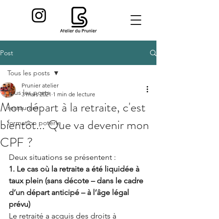
Post
Tous les posts
Prunier atelier
Tous les posts
3 mars 2021
1 min de lecture
Mon départ à la retraite, c'est
restaurant
bientôt... Que va devenir mon
formation poterie
CPF ?
Deux situations se présentent :
1. Le cas où la retraite a été liquidée à 
taux plein (sans décote – dans le cadre 
d’un départ anticipé – à l’âge légal 
prévu) 
Le retraité a acquis des droits à 