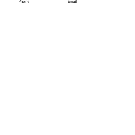
Phone
Email
Formation professionnelle potier céramiste 
éligible financement CPF 