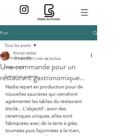
Post
Tous les posts
Prunier atelier
Tous les posts
31 mars 2021
1 min de lecture
Une commande pour un
restaurant
restaurant gastronomique...
formation poterie
Nadia repart en production pour de 
nouvelles saucières qui viendront 
agrémenter les tables du restaurant 
étoilé... L'objectif : avoir des 
céramiques uniques; elles sont 
fabriquées avec de la terre à grès, 
tournées puis façonnées à la main, 