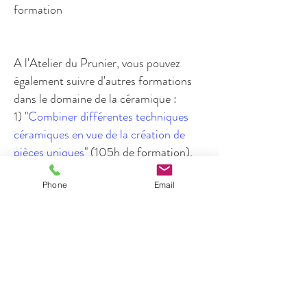
formation
A l'Atelier du Prunier, vous pouvez
également suivre d'autres formations
dans le domaine de la céramique :
1) "
Combiner différentes techniques
céramiques en vue de la création de
pièces uniques
" (105h de formation),
également éligible au CPF
Pour consulter le référentiel de la
Phone
Email
formation "Combiner différentes
techniques" en ligne, sur le site de
France Compétences
:
RS6774
2) "
Conduire différentes techniques de
cuisson raku
" (42h de formation),