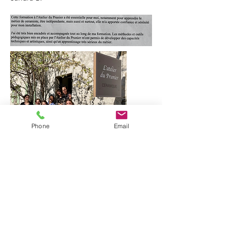
Phone
Email
Vous pouvez consulter les
indicateurs de
satisfaction des stagiaires
ainsi que les
résultats d'assiduité
et les
taux de réussite
au CAP de tourneur en céramique et au
titre "Combiner différentes techniques de
façonnage en vue de la création de pièces
uniques"