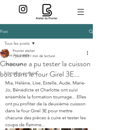
Post
Tous les posts
Prunier atelier
Tous les posts
7 juin 2023
1 min de lecture
Chacune a pu tester la cuisson
restaurant
bois dans le four Girel 3E...
formation poterie
Mia, Hélène, Lise, Estelle, Aude, Marie-
Jo, Bénédicte et Charlotte ont suivi 
ensemble la formation tournage... Elles 
ont pu profiter de la deuxième cuisson 
dans le four Girel 3E pour mettre 
chacune des pièces à cuire et tester les 
coups de flamme...