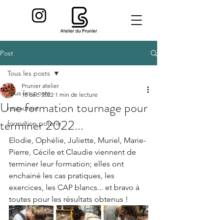
Post
Tous les posts
Prunier atelier
Tous les posts
16 déc. 2022
1 min de lecture
Une formation tournage pour
restaurant
terminer 2022...
formation poterie
Elodie, Ophélie, Juliette, Muriel, Marie-
Pierre, Cécile et Claudie viennent de 
terminer leur formation; elles ont 
enchainé les cas pratiques, les 
exercices, les CAP blancs... et bravo à 
toutes pour les résultats obtenus !